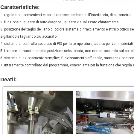
Caratteristiche
:
Bustina di tè che imballa la macchina imballatrice della 
1.
regolazioni convenienti e rapide uomo/macchina dell'interfaccia, di parametro.
2. funzione di guasto di auto-diagnosi, guasto visualizzato chiaramente.
3. posizione del taglio dell'alto di colore sistema di tracciamento elettrico ottico se
sigillando e tagliando più accurato.
4. sistema di controllo separato di PID per la temperatura, adatto per vari materiali
5. fermare la macchina nella posizione selezionata, non non attaccando sul coltell
6. sistema di azionamento semplice, funzionamento affidabile, manutenzione con
7. Interamente controllato dal programma, conveniente per la funzione che regola e
Bustina di tè che imballa la macchina imballatrice della borsa di Automatictea in l
Deatil
:
Bustina di tè che imballa la macchina imballatrice della borsa di Automa