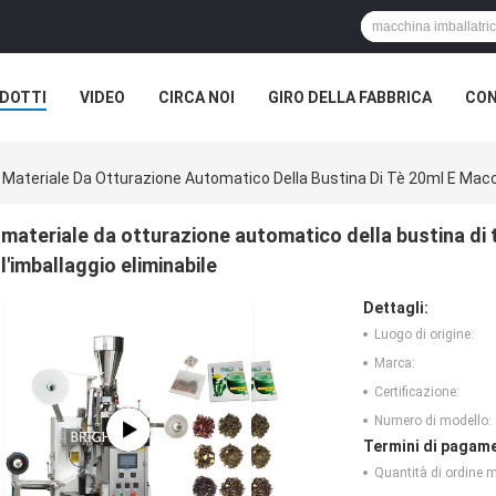
DOTTI
VIDEO
CIRCA NOI
GIRO DELLA FABBRICA
CON
Materiale Da Otturazione Automatico Della Bustina Di Tè 20ml E Macchin
materiale da otturazione automatico della bustina di t
l'imballaggio eliminabile
Dettagli:
Luogo di origine:
Marca:
Certificazione:
Numero di modello:
Termini di pagame
Quantità di ordine 