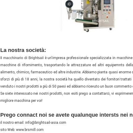
impacchettatrice machineherbal machinepacking di riempimento e di sigillatura della
impacchettatrice machineherbal machinepacking di riempimento e di sigillatura della
La nostra società:
Bustina di tè che imballa la macchina imballatrice de
Il macchinario di Brightsail
è un'impresa professionale specializzata in macchine p
macchine di rifornimento, trasportando le attrezzature ed altri equipemnts del
alimento, chimico, farmaceutico ed altre industrie. Abbiamo pianta quasi enorme del
sforzi di più di 18 anni, la nostra società ha quello diventato dei fornitori trattat
venduto i nostri prodotti a più di 50 paesi ed abbiamo ricevuto un buon commento da
Se siete interessato nei nostri prodotti, non esiti prego a contattarci, vi esprimer
migliore macchina per voi!
Bustina di tè che imballa la macchina imballatrice della borsa di Automatictea in l
Prego connact noi se avete qualunque intersts nei no
il nostro email: info@brightsail-asia.com
sito Web: www.brsmill.com