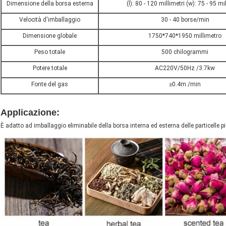
Dimensione della borsa esterna
(l): 80 - 120 millimetri (w): 75 - 95 mi
Velocità d'imballaggio
30 - 40 borse/min
Dimensione globale
1750*740*1950 millimetro
Peso totale
500 chilogrammi
Potere totale
AC220V/50Hz /3.7kw
Fonte del gas
≥0.4m /min
impacchettatrice machineherbal machinepacking di riempimento e di sigillatura della
Applicazione
:
Bustina di tè che imballa la macchina imballatrice della bor
È adatto ad imballaggio eliminabile della borsa interna ed esterna delle particelle picc