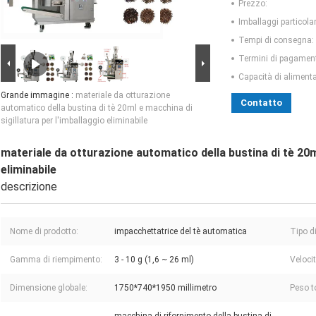
Prezzo:
Imballaggi particolar
Tempi di consegna:
Termini di pagamen
Capacità di aliment
Grande immagine :
materiale da otturazione
Contatto
automatico della bustina di tè 20ml e macchina di
sigillatura per l'imballaggio eliminabile
materiale da otturazione automatico della bustina di tè 20ml
eliminabile
descrizione
Nome di prodotto:
impacchettatrice del tè automatica
Tipo di
Gamma di riempimento:
3 - 10 g (1,6 ~ 26 ml)
Veloci
Dimensione globale:
1750*740*1950 millimetro
Peso t