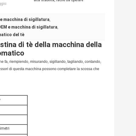
alta stabilità, facile da operare
gio:
 macchina di sigillatura
,
EM e macchina di sigillatura
,
atico del tè
stina di tè della macchina della
omatico
 fa, riempiendo, misurando, sigillando, tagliando, contando,
ccessori di questa macchina possono completare la scossa che
ankamachine di sri per tè
di Automatictea in lankamachine di sri per tè
o
limetri