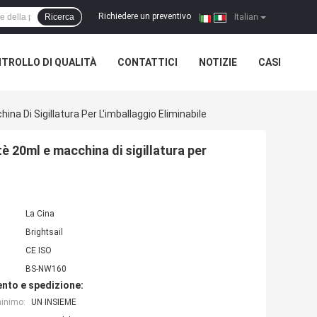
Richiedere un preventivo
Ricerca
|
Italian
TROLLO DI QUALITÀ
CONTATTICI
NOTIZIE
CASI
a Di Sigillatura Per L'imballaggio Eliminabile
è 20ml e macchina di sigillatura per
La Cina
Brightsail
CE ISO
BS-NW160
nto e spedizione:
minimo:
UN INSIEME