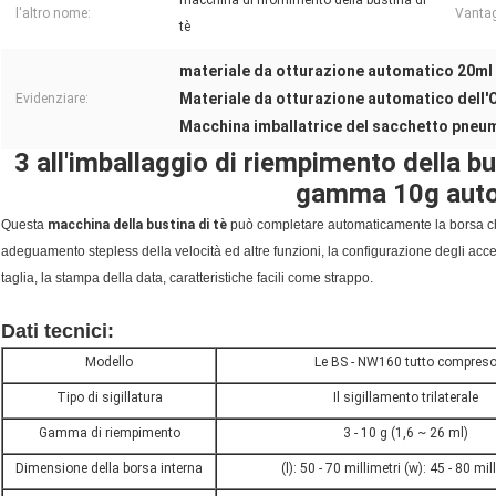
macchina di rifornimento della bustina di
l'altro nome:
Vantag
tè
materiale da otturazione automatico 20ml e
Materiale da otturazione automatico dell'O
Evidenziare:
Macchina imballatrice del sacchetto pneum
3 all'imballaggio di riempimento della bu
gamma 10g aut
Questa
macchina della bustina di tè
può completare automaticamente la borsa che
adeguamento stepless della velocità ed altre funzioni, la configurazione degli a
taglia, la stampa della data, caratteristiche facili come strappo.
Bustina di tè che imballa la macchina imballatrice della borsa di Automatictea in l
Dati tecnici:
Bustina di tè che imballa la macchina imballatrice della borsa 
Modello
Le BS - NW160 tutto compres
Tipo di sigillatura
Il sigillamento trilaterale
Gamma di riempimento
3 - 10 g (1,6 ~ 26 ml)
Dimensione della borsa interna
(l): 50 - 70 millimetri (w): 45 - 80 mil