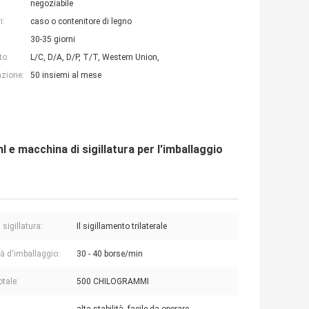
negoziabile
i:
caso o contenitore di legno
30-35 giorni
to:
L/C, D/A, D/P, T/T, Western Union,
azione:
50 insiemi al mese
 e macchina di sigillatura per l'imballaggio
 sigillatura:
Il sigillamento trilaterale
tà d'imballaggio:
30 - 40 borse/min
otale:
500 CHILOGRAMMI