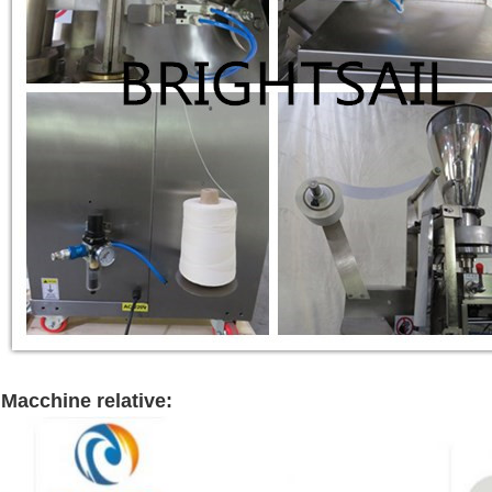
impacchettatrice machineherbal machinepacking di riempimento e di sigillatura della
Macchine relative
:
Bustina di tè che imballa la macchina imballatrice de