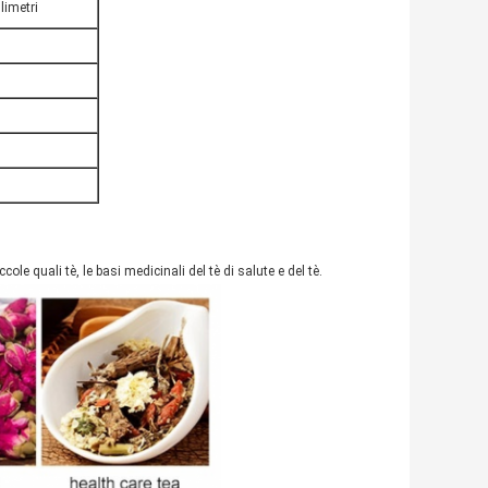
llimetri
 bustina di tè del tè del tè
sa di Automatictea in lankamachine di sri per tè
ole quali tè, le basi medicinali del tè di salute e del tè.