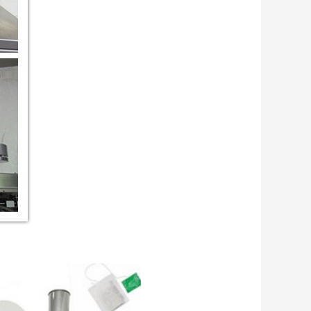
 bustina di tè del tè del tè
lla borsa di Automatictea in lankamachine di sri per tè