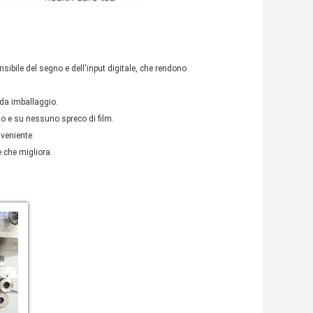
borsa di Automatictea in lankamachine di sri per tè
nsibile del segno e dell'input digitale, che rendono
 da imballaggio.
o e su nessuno spreco di film.
veniente.
 che migliora.
ankamachine di sri per tè
tictea in lankamachine di sri per tè