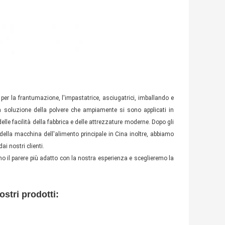
 bustina di tè del tè del tè
 bustina di tè del tè del tè
lla borsa di Automatictea in lankamachine di sri per tè
er la frantumazione, l'impastatrice, asciugatrici, imballando e
la soluzione della polvere che ampiamente si sono applicati in
le facilità della fabbrica e delle attrezzature moderne. Dopo gli
i della macchina dell'alimento principale in Cina inoltre, abbiamo
i nostri clienti.
emo il parere più adatto con la nostra esperienza e sceglieremo la
ankamachine di sri per tè
stri prodotti: