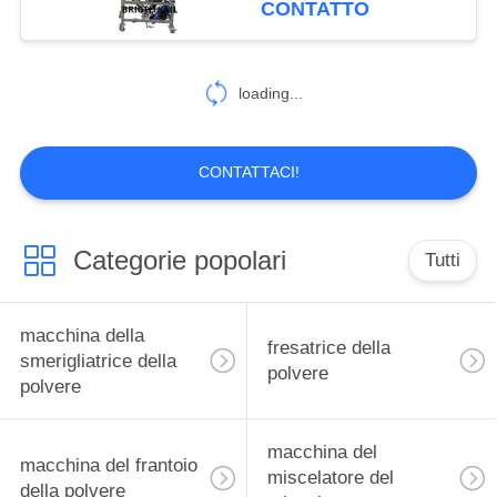
CONTATTO
55
Macchina della
loading...
polvere dell'alimento
CONTATTACI!
Categorie popolari
Tutti
62
macchina della
macchina della
fresatrice della
polvere della spezia
smerigliatrice della
polvere
polvere
macchina del
macchina del frantoio
miscelatore del
della polvere