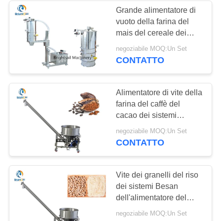
Grande alimentatore di
vuoto della farina del
15
mais del cereale dei
Sistemi
sistemi di trasportatore a
negoziabile MOQ:Un Set
coclea della polvere di
CONTATTO
dell'alimentatore del
capacità
trasportatore
Alimentatore di vite della
farina del caffè del
cacao dei sistemi
dell'alimentatore del
16
negoziabile MOQ:Un Set
trasportatore della
CONTATTO
macchina del
polvere dell'alimento di
industria
setaccio della
Vite dei granelli del riso
dei sistemi Besan
polvere
dell'alimentatore del
trasportatore del cece
negoziabile MOQ:Un Set
400-6000 kg/h