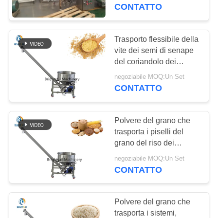
FABBRICA
nell'industria di derrate
CONTATTO
alimentari
CONTROLLO
Trasporto flessibile della
59
DI
vite dei semi di senape
macchina del
del coriandolo dei
QUALITÀ
sistemi dell'alimentatore
frantoio della
negoziabile MOQ:Un Set
del trasportatore
CONTATTO
CONTATTICI
polvere
Polvere del grano che
NOTIZIE
trasporta i piselli del
grano del riso dei
90
sistemi a vite con la
CASI
negoziabile MOQ:Un Set
macchina del
certificazione del Ce
CONTATTO
miscelatore del
MAPPA
DEL
Polvere del grano che
miscelatore
trasporta i sistemi,