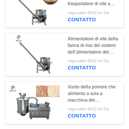
SITO
trasportatore di vite a
vite della polvere del
negoziabile MOQ:Un Set
riso del grano con Ce
PRIVACY
CONTATTO
120
POLICY
macchina
Alimentatore di vite della
imballatrice di
farina di riso dei sistemi
dell'alimentatore del
riempimento
trasportatore della
negoziabile MOQ:Un Set
polvere del
CONTATTO
commestibile con Ce
65
Vuoto della polvere che
Macchina più
alimenta a soia a
macchina del
asciutta del forno
trasportatore della farina
negoziabile MOQ:Un Set
di ceci alta efficienza
CONTATTO