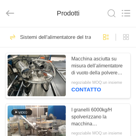
-
2026
Jiangyin
Brightsail
Prodotti
Machinery
Co.,Ltd..
All
Rights
CASA
Reserved.
241
Sistemi dell'alimentatore del trasportatore
macchina della
PRODOTTI
smerigliatrice della
Macchina asciutta su
misura dell'alimentatore
polvere
VIDEO
di vuoto della polvere
6000kg per il prodotto
negoziabile MOQ:un insieme
chimico
CIRCA
CONTATTO
69
NOI
fresatrice della
I granelli 6000kg/H
GIRO
spolverizzano la
polvere
macchina
DELLA
d'alimentazione
negoziabile MOQ:un insieme